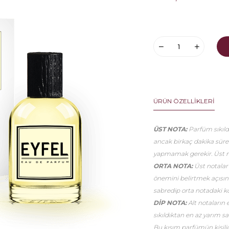
ÜRÜN ÖZELLIKLERI
ÜST NOTA:
Parfüm sıkıldı
ancak birkaç dakika sür
yapmamak gerekir. Üst no
ORTA NOTA:
Üst notalar
önemini belirtmek açısınd
sabredip orta notadaki k
DİP NOTA:
Alt notaların 
sıkıldıktan en az yarım 
Bu kısım parfümün kişiliği