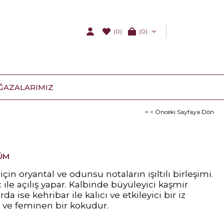
(0)
0
ĞAZALARIMIZ
< < Önceki Sayfaya Dön
ÜM
çin oryantal ve odunsu notaların ışıltılı birleşimi.
le açılış yapar. Kalbinde büyüleyici kaşmir
da ise kehribar ile kalıcı ve etkileyici bir iz
k ve feminen bir kokudur.