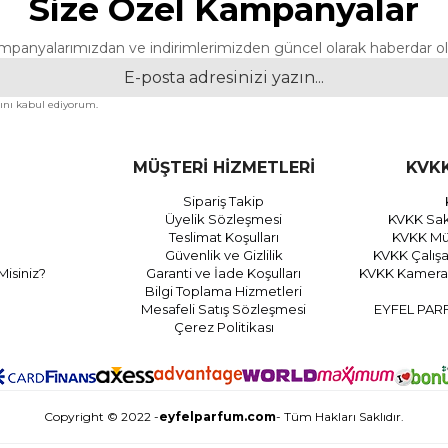
Size Özel Kampanyalar
mpanyalarımızdan ve indirimlerimizden güncel olarak haberdar ol
nı kabul ediyorum.
MÜŞTERİ HİZMETLERİ
KVKK
Sipariş Takip
Üyelik Sözleşmesi
KVKK Sak
Teslimat Koşulları
KVKK Müş
Güvenlik ve Gizlilik
KVKK Çalış
Misiniz?
Garanti ve İade Koşulları
KVKK Kamera 
Bilgi Toplama Hizmetleri
Mesafeli Satış Sözleşmesi
EYFEL PAR
Çerez Politikası
Copyright © 2022 -
eyfelparfum.com
- Tüm Hakları Saklıdır.