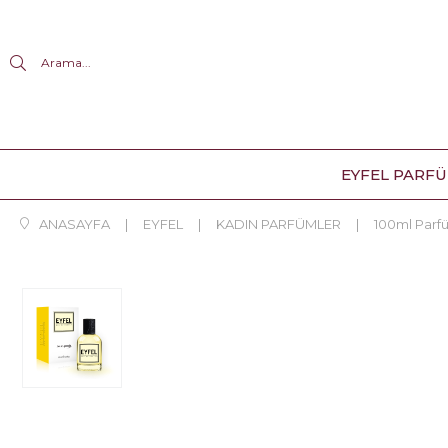
Arama...
EYFEL PARF
ANASAYFA
EYFEL
KADIN PARFÜMLER
100ml Parf