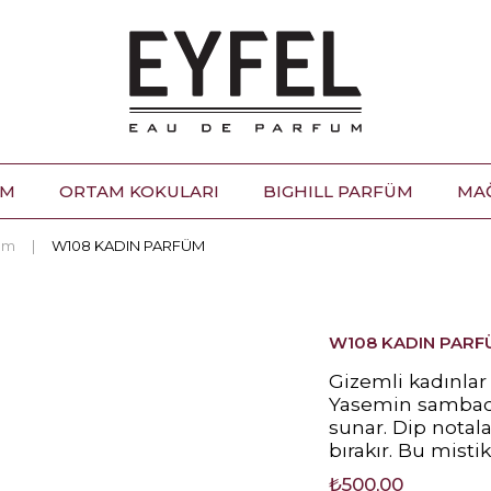
ÜM
ORTAM KOKULARI
BIGHILL PARFÜM
MA
üm
W108 KADIN PARFÜM
W108 KADIN PARF
Gizemli kadınlar i
Yasemin sambac i
sunar. Dip notalar
bırakır. Bu misti
₺500,00