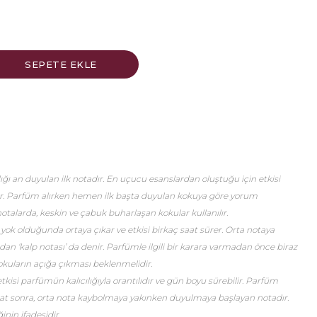
ğı an duyulan ilk notadır. En uçucu esanslardan oluştuğu için etkisi
er. Parfüm alırken hemen ilk başta duyulan kokuya göre yorum
talarda, keskin ve çabuk buharlaşan kokular kullanılır.
 yok olduğunda ortaya çıkar ve etkisi birkaç saat sürer. Orta notaya
an ‘kalp notası’ da denir. Parfümle ilgili bir karara varmadan önce biraz
okuların açığa çıkması beklenmelidir.
etkisi parfümün kalıcılığıyla orantılıdır ve gün boyu sürebilir. Parfüm
saat sonra, orta nota kaybolmaya yakınken duyulmaya başlayan notadır.
nin ifadesidir.