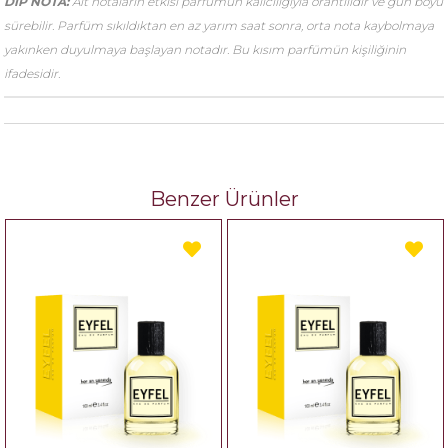
DİP NOTA:
Alt notaların etkisi parfümün kalıcılığıyla orantılıdır ve gün boyu
sürebilir. Parfüm sıkıldıktan en az yarım saat sonra, orta nota kaybolmaya
yakınken duyulmaya başlayan notadır. Bu kısım parfümün kişiliğinin
ifadesidir.
Benzer Ürünler