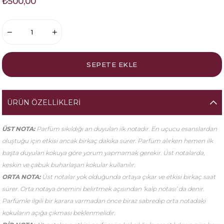
₺500,00
ÜRÜN ÖZELLIKLERI
ÜST NOTA:
Parfüm sıkıldığı an duyulan ilk notadır. En uçucu esanslardan
oluştuğu için etkisi ancak birkaç dakika sürer. Parfüm alırken hemen ilk
başta duyulan kokuya göre yorum yapmamak gerekir. Üst notalarda,
keskin ve çabuk buharlaşan kokular kullanılır.
ORTA NOTA:
Üst notalar yok olduğunda ortaya çıkar ve etkisi birkaç saat
sürer. Orta notaya önemini belirtmek açısından ‘kalp notası’ da denir.
Parfümle ilgili bir karara varmadan önce biraz sabredip orta notadaki
kokuların açığa çıkması beklenmelidir.