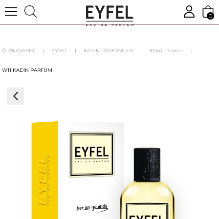
0
ANASAYFA
EYFEL
KADIN PARFÜMLER
100ml Parfüm
W11 KADIN PARFÜM