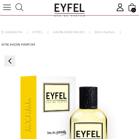
0
ANASAYFA
EYFEL
KADIN PARFÜMLER
50ml Parfüm
W116 KADIN PARFÜM