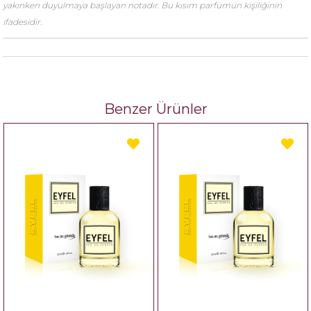
yakınken duyulmaya başlayan notadır. Bu kısım parfümün kişiliğinin
ifadesidir.
Benzer Ürünler