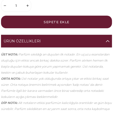
ÜRÜN ÖZELLIKLERI
ÜST NOTA:
Parfüm sıkıldığı an duyulan ilk notadır. En uçucu esanslardan
oluştuğu için etkisi ancak birkaç dakika sürer. Parfüm alırken hemen ilk
başta duyulan kokuya göre yorum yapmamak gerekir. Üst notalarda,
keskin ve çabuk buharlaşan kokular kullanılır.
ORTA NOTA:
Üst notalar yok olduğunda ortaya çıkar ve etkisi birkaç saat
sürer. Orta notaya önemini belirtmek açısından ‘kalp notası’ da denir.
Parfümle ilgili bir karara varmadan önce biraz sabredip orta notadaki
kokuların açığa çıkması beklenmelidir.
DİP NOTA:
Alt notaların etkisi parfümün kalıcılığıyla orantılıdır ve gün boyu
sürebilir. Parfüm sıkıldıktan en az yarım saat sonra, orta nota kaybolmaya