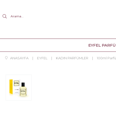
Arama...
EYFEL PARF
ANASAYFA
EYFEL
KADIN PARFÜMLER
100ml Parf