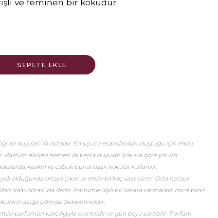
rişli ve feminen bir kokudur.
ğı an duyulan ilk notadır. En uçucu esanslardan oluştuğu için etkisi
er. Parfüm alırken hemen ilk başta duyulan kokuya göre yorum
talarda, keskin ve çabuk buharlaşan kokular kullanılır.
 yok olduğunda ortaya çıkar ve etkisi birkaç saat sürer. Orta notaya
an ‘kalp notası’ da denir. Parfümle ilgili bir karara varmadan önce biraz
okuların açığa çıkması beklenmelidir.
etkisi parfümün kalıcılığıyla orantılıdır ve gün boyu sürebilir. Parfüm