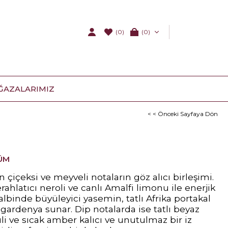
(0)
0
ĞAZALARIMIZ
< < Önceki Sayfaya Dön
ÜM
için çiçeksi ve meyveli notaların göz alıcı birleşimi.
rahlatıcı neroli ve canlı Amalfi limonu ile enerjik
 Kalbinde büyüleyici yasemin, tatlı Afrika portakal
 gardenya sunar. Dip notalarda ise tatlı beyaz
li ve sıcak amber kalıcı ve unutulmaz bir iz