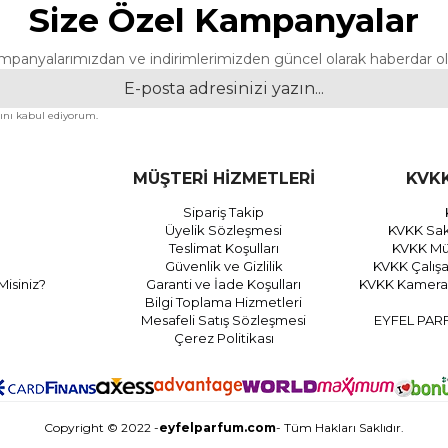
Size Özel Kampanyalar
mpanyalarımızdan ve indirimlerimizden güncel olarak haberdar ol
nı kabul ediyorum.
MÜŞTERİ HİZMETLERİ
KVKK
Sipariş Takip
Üyelik Sözleşmesi
KVKK Sak
Teslimat Koşulları
KVKK Müş
Güvenlik ve Gizlilik
KVKK Çalış
Misiniz?
Garanti ve İade Koşulları
KVKK Kamera 
Bilgi Toplama Hizmetleri
Mesafeli Satış Sözleşmesi
EYFEL PAR
Çerez Politikası
Copyright © 2022 -
eyfelparfum.com
- Tüm Hakları Saklıdır.