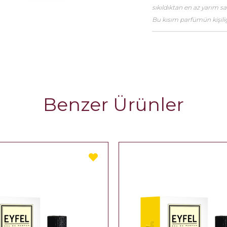
sıkıldıktan en az yarım 
Bu kısım parfümün kişiliği
Benzer Ürünler