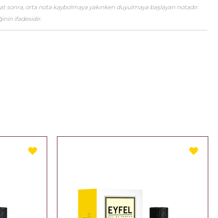
saat sonra, orta nota kaybolmaya yakınken duyulmaya başlayan notadır.
nin ifadesidir.