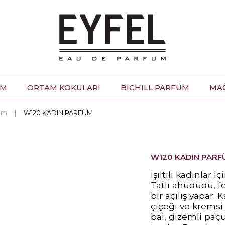
ÜM
ORTAM KOKULARI
BIGHILL PARFÜM
MA
üm
W120 KADIN PARFÜM
W120 KADIN PARF
Işıltılı kadınlar 
Tatlı ahududu, fe
bir açılış yapar.
çiçeği ve kremsi
bal, gizemli paçu