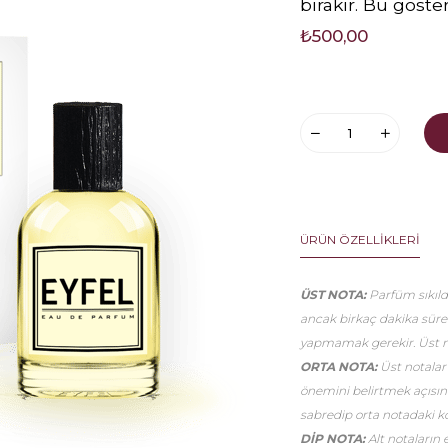
bırakır. Bu göste
₺500,00
ÜRÜN ÖZELLIKLERI
ÜST NOTA:
Parfüm sıkıldı
ancak birkaç dakika sür
yapmamak gerekir. Üst no
ORTA NOTA:
Üst notalar
önemini belirtmek açısınd
sabredip orta notadaki k
DİP NOTA:
Alt notaların 