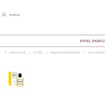
Arama...
EYFEL PARF
ANASAYFA
EYFEL
KADIN PARFÜMLER
50ml Parf