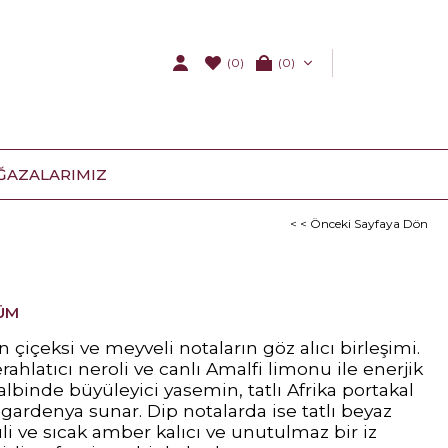
(0)
0
ĞAZALARIMIZ
< < Önceki Sayfaya Dön
ÜM
için çiçeksi ve meyveli notaların göz alıcı birleşimi.
rahlatıcı neroli ve canlı Amalfi limonu ile enerjik
 Kalbinde büyüleyici yasemin, tatlı Afrika portakal
 gardenya sunar. Dip notalarda ise tatlı beyaz
li ve sıcak amber kalıcı ve unutulmaz bir iz