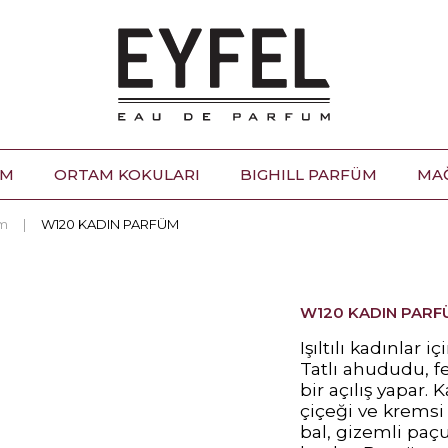
ÜM
ORTAM KOKULARI
BIGHILL PARFÜM
MA
üm
W120 KADIN PARFÜM
W120 KADIN PARF
Işıltılı kadınlar 
Tatlı ahududu, fe
bir açılış yapar.
çiçeği ve kremsi
bal, gizemli paçu