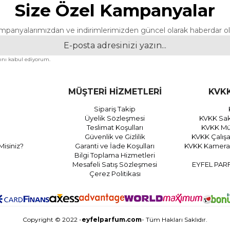
Size Özel Kampanyalar
mpanyalarımızdan ve indirimlerimizden güncel olarak haberdar ol
nı kabul ediyorum.
MÜŞTERİ HİZMETLERİ
KVKK
Sipariş Takip
Üyelik Sözleşmesi
KVKK Sak
Teslimat Koşulları
KVKK Müş
Güvenlik ve Gizlilik
KVKK Çalış
Misiniz?
Garanti ve İade Koşulları
KVKK Kamera 
Bilgi Toplama Hizmetleri
Mesafeli Satış Sözleşmesi
EYFEL PAR
Çerez Politikası
Copyright © 2022 -
eyfelparfum.com
- Tüm Hakları Saklıdır.