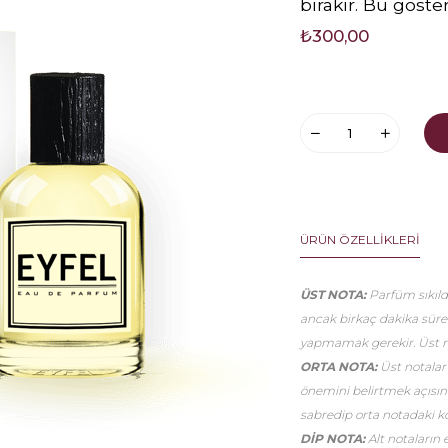
bırakır. Bu göste
₺300,00
ÜRÜN ÖZELLIKLERI
ÜST NOTA:
Parfüm sıkıldı
ancak birkaç dakika sür
yapmamak gerekir. Üst no
ORTA NOTA:
Üst notalar
önemini belirtmek açısınd
sabredip orta notadaki k
DİP NOTA:
Alt notaların 