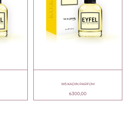
W4 KADIN PARFÜM
W5 KA
₺300,00
₺