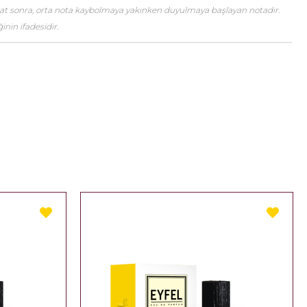
saat sonra, orta nota kaybolmaya yakınken duyulmaya başlayan notadır.
nin ifadesidir.