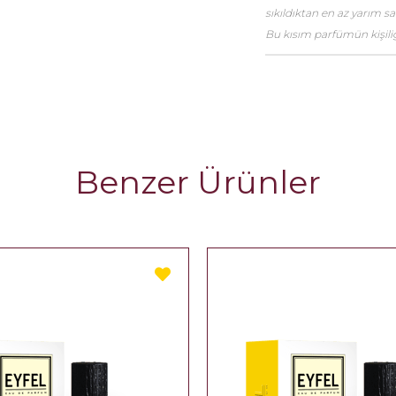
sıkıldıktan en az yarım 
Bu kısım parfümün kişiliği
Benzer Ürünler