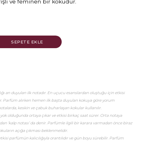
rişli ve feminen bir kokudur.
ğı an duyulan ilk notadır. En uçucu esanslardan oluştuğu için etkisi
er. Parfüm alırken hemen ilk başta duyulan kokuya göre yorum
talarda, keskin ve çabuk buharlaşan kokular kullanılır.
 yok olduğunda ortaya çıkar ve etkisi birkaç saat sürer. Orta notaya
an ‘kalp notası’ da denir. Parfümle ilgili bir karara varmadan önce biraz
okuların açığa çıkması beklenmelidir.
etkisi parfümün kalıcılığıyla orantılıdır ve gün boyu sürebilir. Parfüm