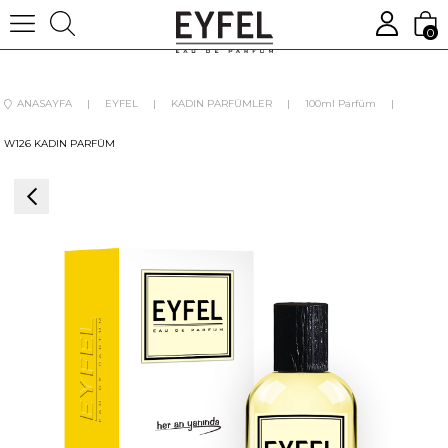
0
ANASAYFA
EYFEL
KADIN PARFÜMLER
100ml Parfüm
W126 KADIN PARFÜM