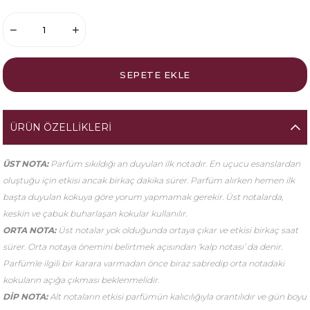
ÜRÜN ÖZELLIKLERI
ÜST NOTA:
Parfüm sıkıldığı an duyulan ilk notadır. En uçucu esanslardan
oluştuğu için etkisi ancak birkaç dakika sürer. Parfüm alırken hemen ilk
başta duyulan kokuya göre yorum yapmamak gerekir. Üst notalarda,
keskin ve çabuk buharlaşan kokular kullanılır.
ORTA NOTA:
Üst notalar yok olduğunda ortaya çıkar ve etkisi birkaç saat
sürer. Orta notaya önemini belirtmek açısından ‘kalp notası’ da denir.
Parfümle ilgili bir karara varmadan önce biraz sabredip orta notadaki
kokuların açığa çıkması beklenmelidir.
DİP NOTA:
Alt notaların etkisi parfümün kalıcılığıyla orantılıdır ve gün boyu