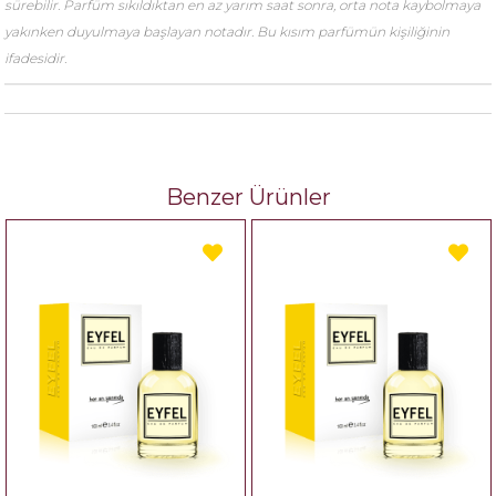
sürebilir. Parfüm sıkıldıktan en az yarım saat sonra, orta nota kaybolmaya
yakınken duyulmaya başlayan notadır. Bu kısım parfümün kişiliğinin
ifadesidir.
Benzer Ürünler