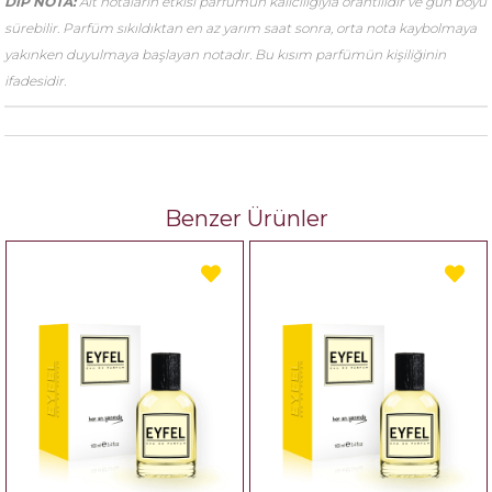
DİP NOTA:
Alt notaların etkisi parfümün kalıcılığıyla orantılıdır ve gün boyu
sürebilir. Parfüm sıkıldıktan en az yarım saat sonra, orta nota kaybolmaya
yakınken duyulmaya başlayan notadır. Bu kısım parfümün kişiliğinin
ifadesidir.
Benzer Ürünler