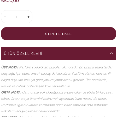
₺500,00
ÜRÜN ÖZELLIKLERI
ÜST NOTA:
Parfüm sıkıldığı an duyulan ilk notadır. En uçucu esanslardan
oluştuğu için etkisi ancak birkaç dakika sürer. Parfüm alırken hemen ilk
başta duyulan kokuya göre yorum yapmamak gerekir. Üst notalarda,
keskin ve çabuk buharlaşan kokular kullanılır.
ORTA NOTA:
Üst notalar yok olduğunda ortaya çıkar ve etkisi birkaç saat
sürer. Orta notaya önemini belirtmek açısından ‘kalp notası’ da denir.
Parfümle ilgili bir karara varmadan önce biraz sabredip orta notadaki
kokuların açığa çıkması beklenmelidir.