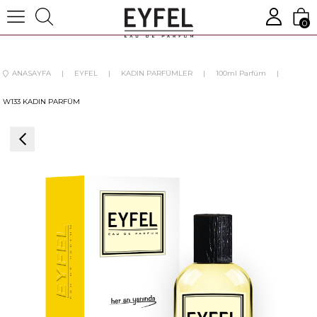
0
ANASAYFA
EYFEL
KADIN PARFÜMLER
100ml Parfüm
W133 KADIN PARFÜM