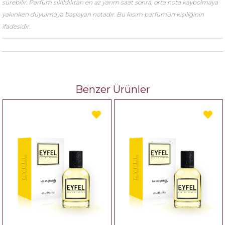
sürebilir. Parfüm sıkıldıktan en az yarım saat sonra, orta nota kaybolmaya
yakınken duyulmaya başlayan notadır. Bu kısım parfümün kişiliğinin
ifadesidir.
Benzer Ürünler