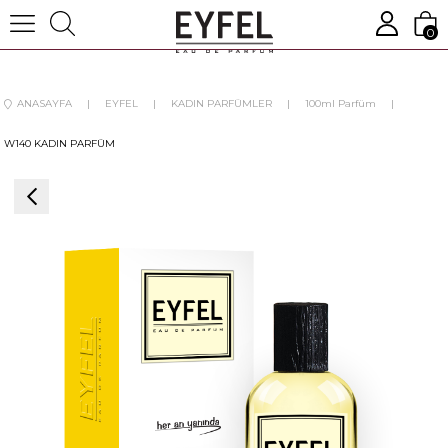
0
ANASAYFA
EYFEL
KADIN PARFÜMLER
100ml Parfüm
W140 KADIN PARFÜM