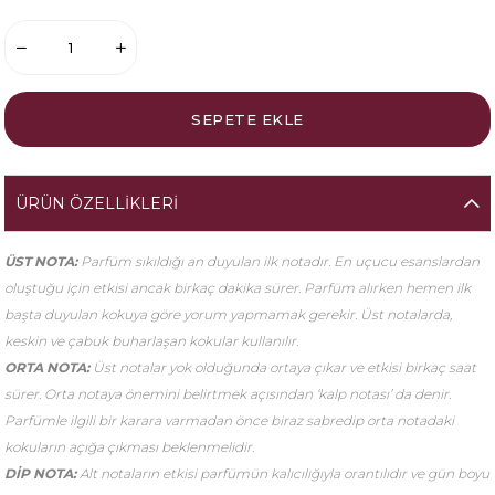
ÜRÜN ÖZELLIKLERI
ÜST NOTA:
Parfüm sıkıldığı an duyulan ilk notadır. En uçucu esanslardan
oluştuğu için etkisi ancak birkaç dakika sürer. Parfüm alırken hemen ilk
başta duyulan kokuya göre yorum yapmamak gerekir. Üst notalarda,
keskin ve çabuk buharlaşan kokular kullanılır.
ORTA NOTA:
Üst notalar yok olduğunda ortaya çıkar ve etkisi birkaç saat
sürer. Orta notaya önemini belirtmek açısından ‘kalp notası’ da denir.
Parfümle ilgili bir karara varmadan önce biraz sabredip orta notadaki
kokuların açığa çıkması beklenmelidir.
DİP NOTA:
Alt notaların etkisi parfümün kalıcılığıyla orantılıdır ve gün boyu