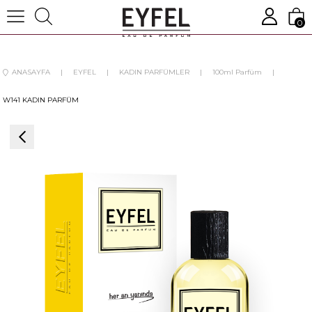
0
ANASAYFA
EYFEL
KADIN PARFÜMLER
100ml Parfüm
W141 KADIN PARFÜM