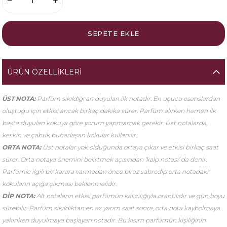
ÜRÜN ÖZELLIKLERI
ÜST NOTA:
Parfüm sıkıldığı an duyulan ilk notadır. En uçucu esanslardan
oluştuğu için etkisi ancak birkaç dakika sürer. Parfüm alırken hemen ilk
başta duyulan kokuya göre yorum yapmamak gerekir. Üst notalarda,
keskin ve çabuk buharlaşan kokular kullanılır.
ORTA NOTA:
Üst notalar yok olduğunda ortaya çıkar ve etkisi birkaç saat
sürer. Orta notaya önemini belirtmek açısından ‘kalp notası’ da denir.
Parfümle ilgili bir karara varmadan önce biraz sabredip orta notadaki
kokuların açığa çıkması beklenmelidir.
DİP NOTA:
Alt notaların etkisi parfümün kalıcılığıyla orantılıdır ve gün boyu
sürebilir. Parfüm sıkıldıktan en az yarım saat sonra, orta nota kaybolmaya
yakınken duyulmaya başlayan notadır. Bu kısım parfümün kişiliğinin