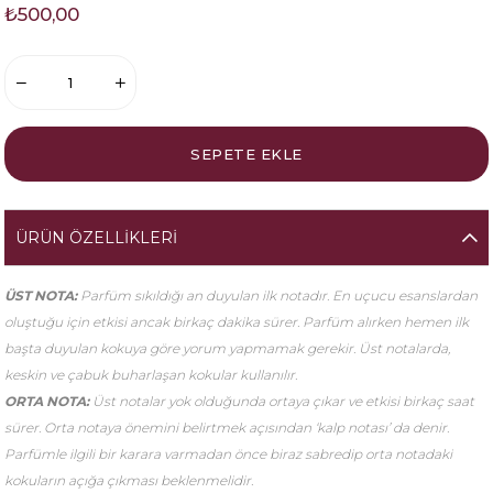
₺500,00
ÜRÜN ÖZELLIKLERI
ÜST NOTA:
Parfüm sıkıldığı an duyulan ilk notadır. En uçucu esanslardan
oluştuğu için etkisi ancak birkaç dakika sürer. Parfüm alırken hemen ilk
başta duyulan kokuya göre yorum yapmamak gerekir. Üst notalarda,
keskin ve çabuk buharlaşan kokular kullanılır.
ORTA NOTA:
Üst notalar yok olduğunda ortaya çıkar ve etkisi birkaç saat
sürer. Orta notaya önemini belirtmek açısından ‘kalp notası’ da denir.
Parfümle ilgili bir karara varmadan önce biraz sabredip orta notadaki
kokuların açığa çıkması beklenmelidir.