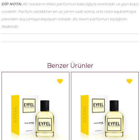
DİP NOTA:
Alt notaların etkisi parfümün kalıcılığıyla orantılıdır ve gün boyu
sürebilir. Parfüm sıkıldıktan en az yarım saat sonra, orta nota kaybolmaya
yakınken duyulmaya başlayan notadır. Bu kısım parfümün kişiliğinin
ifadesidir.
Benzer Ürünler