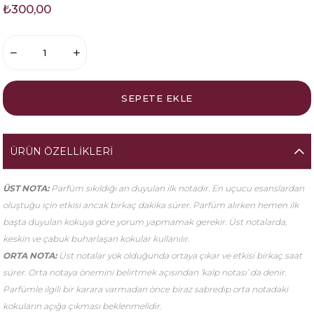
₺300,00
ÜRÜN ÖZELLIKLERI
ÜST NOTA:
Parfüm sıkıldığı an duyulan ilk notadır. En uçucu esanslardan
oluştuğu için etkisi ancak birkaç dakika sürer. Parfüm alırken hemen ilk
başta duyulan kokuya göre yorum yapmamak gerekir. Üst notalarda,
keskin ve çabuk buharlaşan kokular kullanılır.
ORTA NOTA:
Üst notalar yok olduğunda ortaya çıkar ve etkisi birkaç saat
sürer. Orta notaya önemini belirtmek açısından ‘kalp notası’ da denir.
Parfümle ilgili bir karara varmadan önce biraz sabredip orta notadaki
kokuların açığa çıkması beklenmelidir.