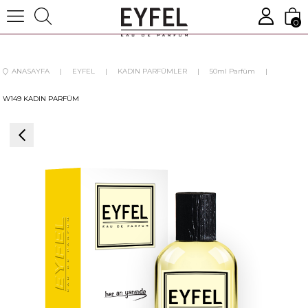
0
ANASAYFA
EYFEL
KADIN PARFÜMLER
50ml Parfüm
W149 KADIN PARFÜM