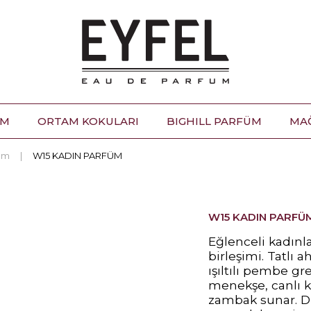
ÜM
ORTAM KOKULARI
BIGHILL PARFÜM
MA
üm
W15 KADIN PARFÜM
W15 KADIN PARFÜ
Eğlenceli kadınla
birleşimi. Tatlı 
ışıltılı pembe gre
menekşe, canlı k
zambak sunar. Di