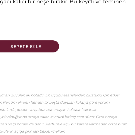
ğacı kalıcı bir neşe bırakır. Bu keyifli ve feminen
ğı an duyulan ilk notadır. En uçucu esanslardan oluştuğu için etkisi
er. Parfüm alırken hemen ilk başta duyulan kokuya göre yorum
talarda, keskin ve çabuk buharlaşan kokular kullanılır.
 yok olduğunda ortaya çıkar ve etkisi birkaç saat sürer. Orta notaya
an ‘kalp notası’ da denir. Parfümle ilgili bir karara varmadan önce biraz
okuların açığa çıkması beklenmelidir.