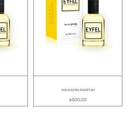
W5 KADIN PARFÜM
W6 KADI
₺500,00
₺50