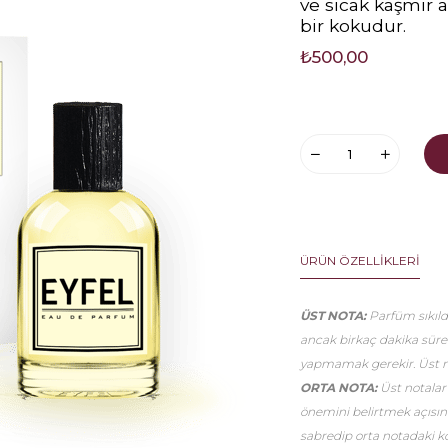
ve sıcak kaşmir a
bir kokudur.
₺500,00
ÜRÜN ÖZELLIKLERI
ÜST NOTA:
Parfüm sıkıldı
ancak birkaç dakika sür
yapmamak gerekir. Üst no
ORTA NOTA:
Üst notalar
önemini belirtmek açısınd
sabredip orta notadaki k