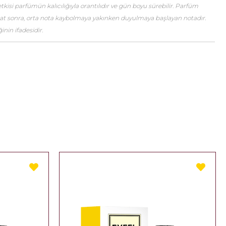
etkisi parfümün kalıcılığıyla orantılıdır ve gün boyu sürebilir. Parfüm
saat sonra, orta nota kaybolmaya yakınken duyulmaya başlayan notadır.
nin ifadesidir.