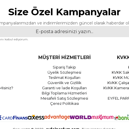
Size Özel Kampanyalar
mpanyalarımızdan ve indirimlerimizden güncel olarak haberdar ol
nı kabul ediyorum.
MÜŞTERİ HİZMETLERİ
KVKK
Sipariş Takip
Üyelik Sözleşmesi
KVKK Sak
Teslimat Koşulları
KVKK Müş
Güvenlik ve Gizlilik
KVKK Çalış
Misiniz?
Garanti ve İade Koşulları
KVKK Kamera 
Bilgi Toplama Hizmetleri
Mesafeli Satış Sözleşmesi
EYFEL PAR
Çerez Politikası