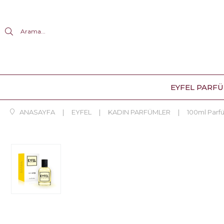
Arama...
EYFEL PARF
ANASAYFA
EYFEL
KADIN PARFÜMLER
100ml Parf