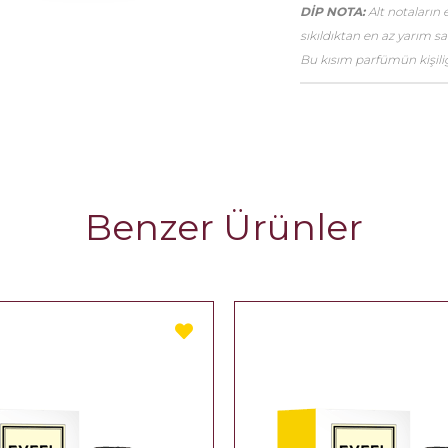
DİP NOTA:
Alt notaların 
sıkıldıktan en az yarım 
Bu kısım parfümün kişiliği
Benzer Ürünler