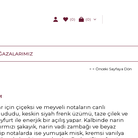
(0)
0
ĞAZALARIMIZ
< < Önceki Sayfaya Dön
M
r için çiçeksi ve meyveli notaların canlı
ahududu, keskin siyah frenk üzümü, taze çilek ve
yfurt ile enerjik bir açılış yapar. Kalbinde narin
ırmızı şakayık, narin vadi zambağı ve beyaz
p notalarda ise yumuşak misk, kremsi vanilya