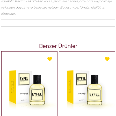
sürebilir. Parfüm sıkıldıktan en az yarım saat sonra, orta nota kaybolmaya
yakınken duyulmaya başlayan notadır. Bu kısım parfümün kişiliğinin
ifadesidir.
Benzer Ürünler