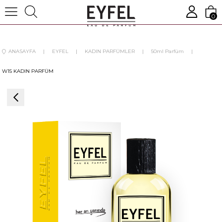
0
ANASAYFA
EYFEL
KADIN PARFÜMLER
50ml Parfüm
W15 KADIN PARFÜM