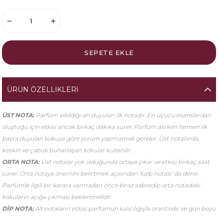
ÜRÜN ÖZELLIKLERI
ÜST NOTA:
Parfüm sıkıldığı an duyulan ilk notadır. En uçucu esanslardan
oluştuğu için etkisi ancak birkaç dakika sürer. Parfüm alırken hemen ilk
başta duyulan kokuya göre yorum yapmamak gerekir. Üst notalarda,
keskin ve çabuk buharlaşan kokular kullanılır.
ORTA NOTA:
Üst notalar yok olduğunda ortaya çıkar ve etkisi birkaç saat
sürer. Orta notaya önemini belirtmek açısından ‘kalp notası’ da denir.
Parfümle ilgili bir karara varmadan önce biraz sabredip orta notadaki
kokuların açığa çıkması beklenmelidir.
DİP NOTA:
Alt notaların etkisi parfümün kalıcılığıyla orantılıdır ve gün boyu