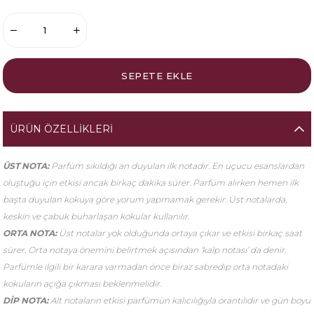
ÜRÜN ÖZELLIKLERI
ÜST NOTA:
Parfüm sıkıldığı an duyulan ilk notadır. En uçucu esanslardan
oluştuğu için etkisi ancak birkaç dakika sürer. Parfüm alırken hemen ilk
başta duyulan kokuya göre yorum yapmamak gerekir. Üst notalarda,
keskin ve çabuk buharlaşan kokular kullanılır.
ORTA NOTA:
Üst notalar yok olduğunda ortaya çıkar ve etkisi birkaç saat
sürer. Orta notaya önemini belirtmek açısından ‘kalp notası’ da denir.
Parfümle ilgili bir karara varmadan önce biraz sabredip orta notadaki
kokuların açığa çıkması beklenmelidir.
DİP NOTA:
Alt notaların etkisi parfümün kalıcılığıyla orantılıdır ve gün boyu