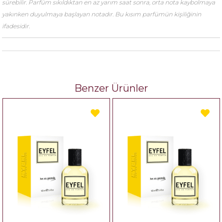
sürebilir. Parfüm sıkıldıktan en az yarım saat sonra, orta nota kaybolmaya
yakınken duyulmaya başlayan notadır. Bu kısım parfümün kişiliğinin
ifadesidir.
Benzer Ürünler