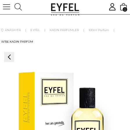
0
ANASAYFA
EYFEL
KADIN PARFÜMLER
100ml Parfüm
W156 KADIN PARFÜM