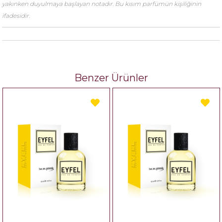
yakınken duyulmaya başlayan notadır. Bu kısım parfümün kişiliğinin
ifadesidir.
Benzer Ürünler