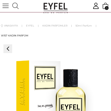
0
ANASAYFA
EYFEL
KADIN PARFÜMLER
50ml Parfüm
W157 KADIN PARFÜM