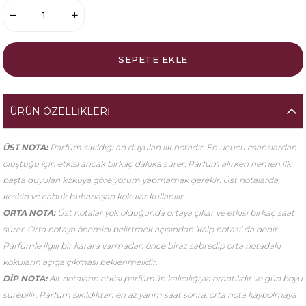
ÜRÜN ÖZELLIKLERI
ÜST NOTA:
Parfüm sıkıldığı an duyulan ilk notadır. En uçucu esanslardan
oluştuğu için etkisi ancak birkaç dakika sürer. Parfüm alırken hemen ilk
başta duyulan kokuya göre yorum yapmamak gerekir. Üst notalarda,
keskin ve çabuk buharlaşan kokular kullanılır.
ORTA NOTA:
Üst notalar yok olduğunda ortaya çıkar ve etkisi birkaç saat
sürer. Orta notaya önemini belirtmek açısından ‘kalp notası’ da denir.
Parfümle ilgili bir karara varmadan önce biraz sabredip orta notadaki
kokuların açığa çıkması beklenmelidir.
DİP NOTA:
Alt notaların etkisi parfümün kalıcılığıyla orantılıdır ve gün boyu
sürebilir. Parfüm sıkıldıktan en az yarım saat sonra, orta nota kaybolmaya