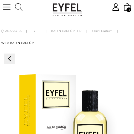
0
ANASAYFA
EYFEL
KADIN PARFÜMLER
100ml Parfüm
W167 KADIN PARFÜM