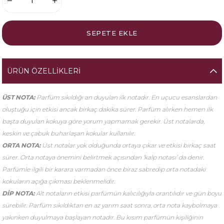
ÜRÜN ÖZELLIKLERI
ÜST NOTA:
Parfüm sıkıldığı an duyulan ilk notadır. En uçucu esanslardan
oluştuğu için etkisi ancak birkaç dakika sürer. Parfüm alırken hemen ilk
başta duyulan kokuya göre yorum yapmamak gerekir. Üst notalarda,
keskin ve çabuk buharlaşan kokular kullanılır.
ORTA NOTA:
Üst notalar yok olduğunda ortaya çıkar ve etkisi birkaç saat
sürer. Orta notaya önemini belirtmek açısından ‘kalp notası’ da denir.
Parfümle ilgili bir karara varmadan önce biraz sabredip orta notadaki
kokuların açığa çıkması beklenmelidir.
DİP NOTA:
Alt notaların etkisi parfümün kalıcılığıyla orantılıdır ve gün boyu
sürebilir. Parfüm sıkıldıktan en az yarım saat sonra, orta nota kaybolmaya
yakınken duyulmaya başlayan notadır. Bu kısım parfümün kişiliğinin