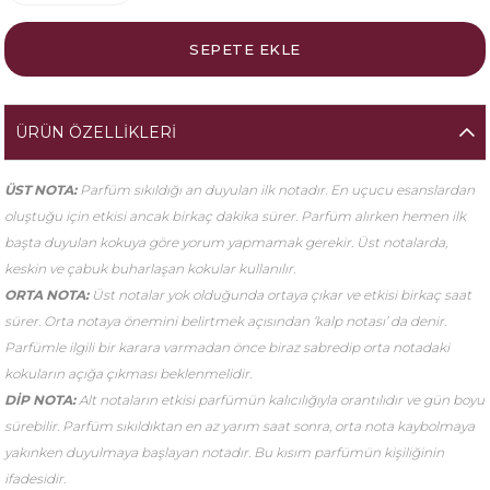
ÜRÜN ÖZELLIKLERI
ÜST NOTA:
Parfüm sıkıldığı an duyulan ilk notadır. En uçucu esanslardan
oluştuğu için etkisi ancak birkaç dakika sürer. Parfüm alırken hemen ilk
başta duyulan kokuya göre yorum yapmamak gerekir. Üst notalarda,
keskin ve çabuk buharlaşan kokular kullanılır.
ORTA NOTA:
Üst notalar yok olduğunda ortaya çıkar ve etkisi birkaç saat
sürer. Orta notaya önemini belirtmek açısından ‘kalp notası’ da denir.
Parfümle ilgili bir karara varmadan önce biraz sabredip orta notadaki
kokuların açığa çıkması beklenmelidir.
DİP NOTA:
Alt notaların etkisi parfümün kalıcılığıyla orantılıdır ve gün boyu
sürebilir. Parfüm sıkıldıktan en az yarım saat sonra, orta nota kaybolmaya
yakınken duyulmaya başlayan notadır. Bu kısım parfümün kişiliğinin
ifadesidir.