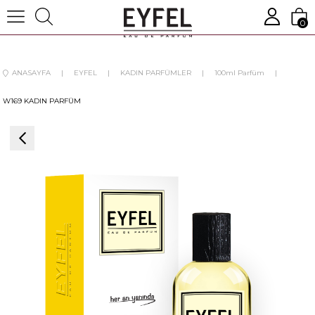
0
ANASAYFA
EYFEL
KADIN PARFÜMLER
100ml Parfüm
W169 KADIN PARFÜM