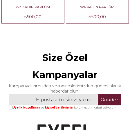
W3 KADIN PARFÜM
W4 KADIN PARFÜM
₺500,00
₺500,00
Size Özel
Kampanyalar
Kampanyalarımızdan ve indirimlerimizden güncel olarak
haberdar olun.
Gönder
Üyelik koşullarını
ve
kişisel verilerimin
korunmasını kabul ediyorum.