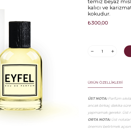
temiz beyaz misk
kalıcı ve karizmat
kokudur.
₺300,00
ÜRÜN ÖZELLIKLERI
ÜST NOTA:
Parfüm sıkıldı
ancak birkaç dakika sür
yapmamak gerekir. Üst no
ORTA NOTA:
Üst notalar
önemini belirtmek açısınd