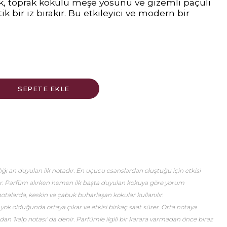
, toprak kokulu meşe yosunu ve gizemli paçuli
ik bir iz bırakır. Bu etkileyici ve modern bir
ğı an duyulan ilk notadır. En uçucu esanslardan oluştuğu için etkisi
er. Parfüm alırken hemen ilk başta duyulan kokuya göre yorum
talarda, keskin ve çabuk buharlaşan kokular kullanılır.
 yok olduğunda ortaya çıkar ve etkisi birkaç saat sürer. Orta notaya
an ‘kalp notası’ da denir. Parfümle ilgili bir karara varmadan önce biraz