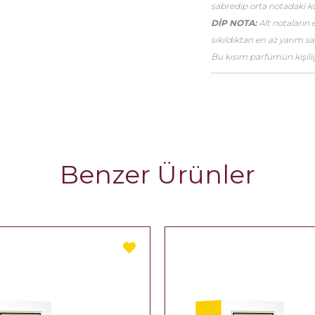
sabredip orta notadaki k
DİP NOTA:
Alt notaların 
sıkıldıktan en az yarım 
Bu kısım parfümün kişiliği
Benzer Ürünler