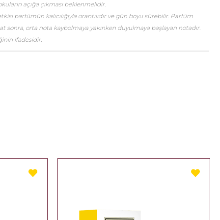
okuların açığa çıkması beklenmelidir.
etkisi parfümün kalıcılığıyla orantılıdır ve gün boyu sürebilir. Parfüm
saat sonra, orta nota kaybolmaya yakınken duyulmaya başlayan notadır.
nin ifadesidir.