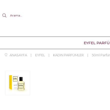
Arama...
EYFEL PARF
ANASAYFA
EYFEL
KADIN PARFÜMLER
50ml Parf