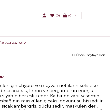
(0)
0
ĞAZALARIMIZ
< < Önceki Sayfaya Dön
ÜM
er için chypre ve meyveli notaların sofistike
ndırıcı ananas, limon ve bergamotun enerjik
lı siyah biber eşlik eder. Kalbinde zarif yasemin,
ambağının maskülen çiçeksi dokunuşu hissedilir.
e sıcak ambergris, güçlü sedir, maskülen deri,