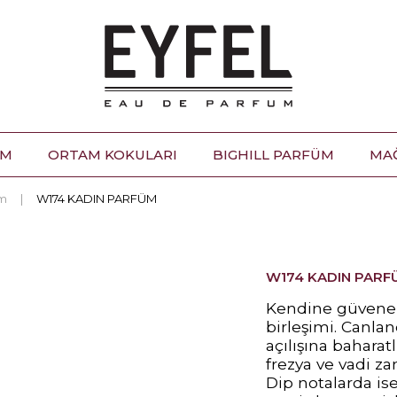
ÜM
ORTAM KOKULARI
BIGHILL PARFÜM
MA
üm
W174 KADIN PARFÜM
W174 KADIN PARF
Kendine güvenenl
birleşimi. Canla
açılışına baharat
frezya ve vadi z
Dip notalarda is