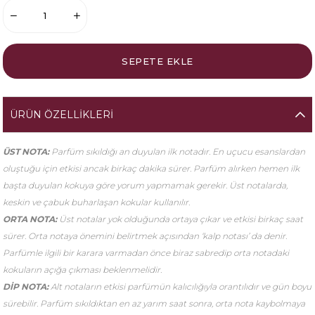
ÜRÜN ÖZELLIKLERI
ÜST NOTA:
Parfüm sıkıldığı an duyulan ilk notadır. En uçucu esanslardan
oluştuğu için etkisi ancak birkaç dakika sürer. Parfüm alırken hemen ilk
başta duyulan kokuya göre yorum yapmamak gerekir. Üst notalarda,
keskin ve çabuk buharlaşan kokular kullanılır.
ORTA NOTA:
Üst notalar yok olduğunda ortaya çıkar ve etkisi birkaç saat
sürer. Orta notaya önemini belirtmek açısından ‘kalp notası’ da denir.
Parfümle ilgili bir karara varmadan önce biraz sabredip orta notadaki
kokuların açığa çıkması beklenmelidir.
DİP NOTA:
Alt notaların etkisi parfümün kalıcılığıyla orantılıdır ve gün boyu
sürebilir. Parfüm sıkıldıktan en az yarım saat sonra, orta nota kaybolmaya