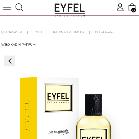
0
ANASAYFA
EYFEL
KADIN PARFÜMLER
100ml Parfüm
W180 KADIN PARFÜM