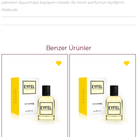
yakınken duyulmaya başlayan notadır. Bu kısım parfümün kişiliğinin
ifadesidir.
Benzer Ürünler