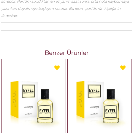
sürebilir. Parfüm sıkıldıktan en az yarım saat sonra, orta nota kaybolmaya
yakınken duyulmaya başlayan notadır. Bu kısım parfümün kişiliğinin
ifadesidir.
Benzer Ürünler