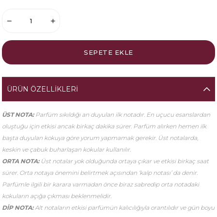
ÜRÜN ÖZELLIKLERI
ÜST NOTA:
Parfüm sıkıldığı an duyulan ilk notadır. En uçucu esanslardan
oluştuğu için etkisi ancak birkaç dakika sürer. Parfüm alırken hemen ilk
başta duyulan kokuya göre yorum yapmamak gerekir. Üst notalarda,
keskin ve çabuk buharlaşan kokular kullanılır.
ORTA NOTA:
Üst notalar yok olduğunda ortaya çıkar ve etkisi birkaç saat
sürer. Orta notaya önemini belirtmek açısından ‘kalp notası’ da denir.
Parfümle ilgili bir karara varmadan önce biraz sabredip orta notadaki
kokuların açığa çıkması beklenmelidir.
DİP NOTA:
Alt notaların etkisi parfümün kalıcılığıyla orantılıdır ve gün boyu