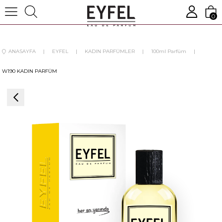
0
ANASAYFA
EYFEL
KADIN PARFÜMLER
100ml Parfüm
W190 KADIN PARFÜM