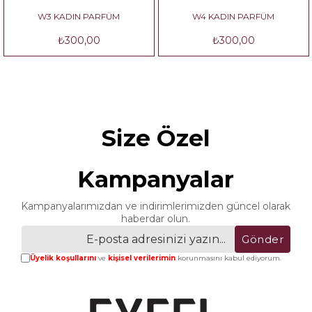
W3 KADIN PARFÜM
W4 KADIN PARFÜM
₺300,00
₺300,00
Size Özel
Kampanyalar
Kampanyalarımızdan ve indirimlerimizden güncel olarak
haberdar olun.
Gönder
Üyelik koşullarını
ve
kişisel verilerimin
korunmasını kabul ediyorum.