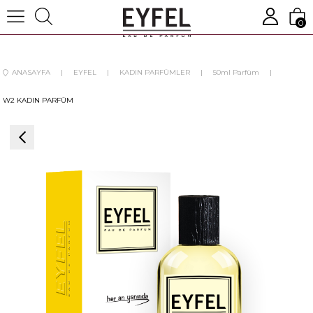
0
ANASAYFA
EYFEL
KADIN PARFÜMLER
50ml Parfüm
W2 KADIN PARFÜM