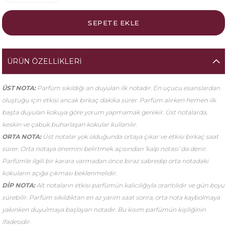
ÜRÜN ÖZELLIKLERI
ÜST NOTA:
Parfüm sıkıldığı an duyulan ilk notadır. En uçucu esanslardan
oluştuğu için etkisi ancak birkaç dakika sürer. Parfüm alırken hemen ilk
başta duyulan kokuya göre yorum yapmamak gerekir. Üst notalarda,
keskin ve çabuk buharlaşan kokular kullanılır.
ORTA NOTA:
Üst notalar yok olduğunda ortaya çıkar ve etkisi birkaç saat
sürer. Orta notaya önemini belirtmek açısından ‘kalp notası’ da denir.
Parfümle ilgili bir karara varmadan önce biraz sabredip orta notadaki
kokuların açığa çıkması beklenmelidir.
DİP NOTA:
Alt notaların etkisi parfümün kalıcılığıyla orantılıdır ve gün boyu
sürebilir. Parfüm sıkıldıktan en az yarım saat sonra, orta nota kaybolmaya
yakınken duyulmaya başlayan notadır. Bu kısım parfümün kişiliğinin
ifadesidir.