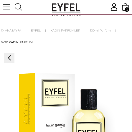
0
ANASAYFA
EYFEL
KADIN PARFÜMLER
100ml Parfüm
W20 KADIN PARFÜM