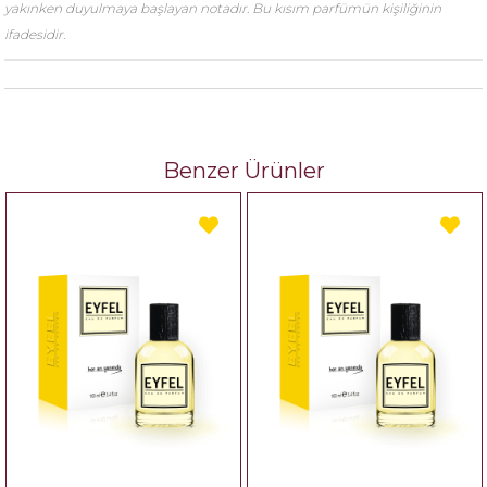
yakınken duyulmaya başlayan notadır. Bu kısım parfümün kişiliğinin
ifadesidir.
Benzer Ürünler