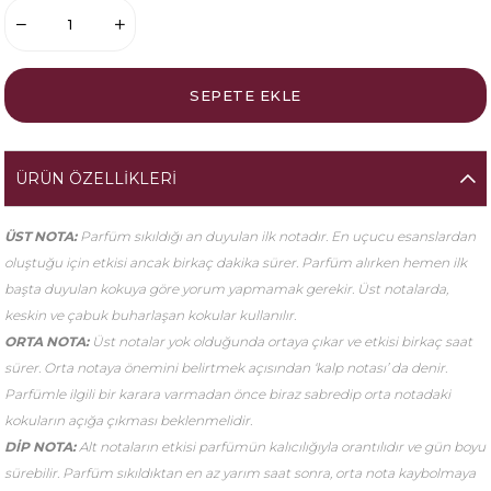
ÜRÜN ÖZELLIKLERI
ÜST NOTA:
Parfüm sıkıldığı an duyulan ilk notadır. En uçucu esanslardan
oluştuğu için etkisi ancak birkaç dakika sürer. Parfüm alırken hemen ilk
başta duyulan kokuya göre yorum yapmamak gerekir. Üst notalarda,
keskin ve çabuk buharlaşan kokular kullanılır.
ORTA NOTA:
Üst notalar yok olduğunda ortaya çıkar ve etkisi birkaç saat
sürer. Orta notaya önemini belirtmek açısından ‘kalp notası’ da denir.
Parfümle ilgili bir karara varmadan önce biraz sabredip orta notadaki
kokuların açığa çıkması beklenmelidir.
DİP NOTA:
Alt notaların etkisi parfümün kalıcılığıyla orantılıdır ve gün boyu
sürebilir. Parfüm sıkıldıktan en az yarım saat sonra, orta nota kaybolmaya