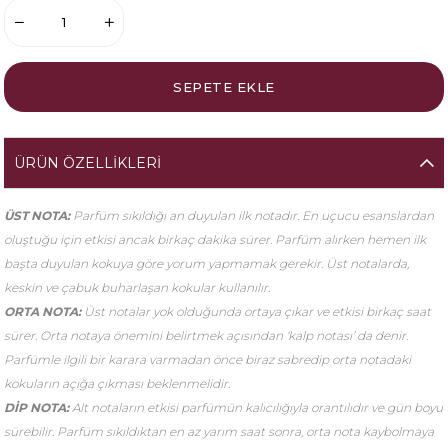
ÜRÜN ÖZELLIKLERI
ÜST NOTA:
Parfüm sıkıldığı an duyulan ilk notadır. En uçucu esanslardan
oluştuğu için etkisi ancak birkaç dakika sürer. Parfüm alırken hemen ilk
başta duyulan kokuya göre yorum yapmamak gerekir. Üst notalarda,
keskin ve çabuk buharlaşan kokular kullanılır.
ORTA NOTA:
Üst notalar yok olduğunda ortaya çıkar ve etkisi birkaç saat
sürer. Orta notaya önemini belirtmek açısından ‘kalp notası’ da denir.
Parfümle ilgili bir karara varmadan önce biraz sabredip orta notadaki
kokuların açığa çıkması beklenmelidir.
DİP NOTA:
Alt notaların etkisi parfümün kalıcılığıyla orantılıdır ve gün boyu
sürebilir. Parfüm sıkıldıktan en az yarım saat sonra, orta nota kaybolmaya