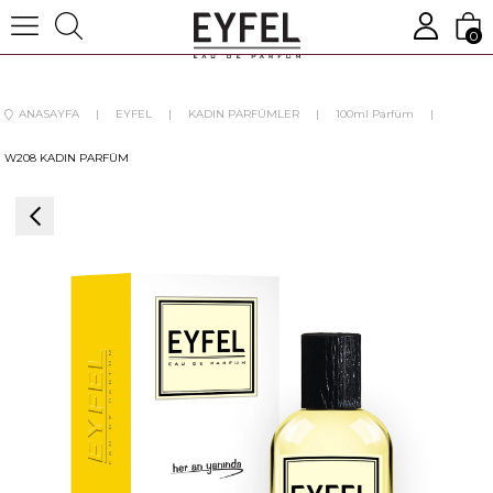
0
ANASAYFA
EYFEL
KADIN PARFÜMLER
100ml Parfüm
W208 KADIN PARFÜM