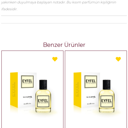
yakınken duyulmaya başlayan notadır. Bu kısım parfümün kişiliğinin
ifadesidir.
Benzer Ürünler