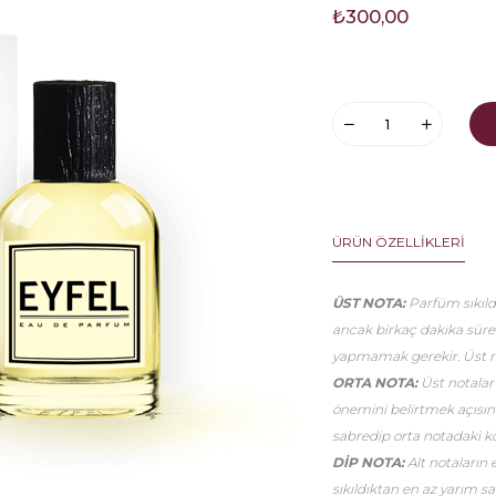
₺300,00
ÜRÜN ÖZELLIKLERI
ÜST NOTA:
Parfüm sıkıldı
ancak birkaç dakika sür
yapmamak gerekir. Üst no
ORTA NOTA:
Üst notalar
önemini belirtmek açısınd
sabredip orta notadaki k
DİP NOTA:
Alt notaların 
sıkıldıktan en az yarım 