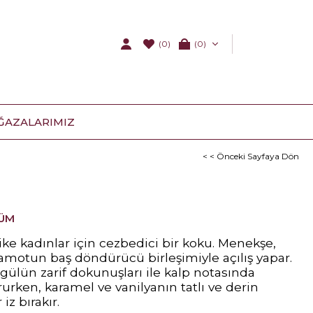
(0)
0
ĞAZALARIMIZ
< < Önceki Sayfaya Dön
FÜM
ike kadınlar için cezbedici bir koku. Menekşe,
amotun baş döndürücü birleşimiyle açılış yapar.
gülün zarif dokunuşları ile kalp notasında
rurken, karamel ve vanilyanın tatlı ve derin
 iz bırakır.