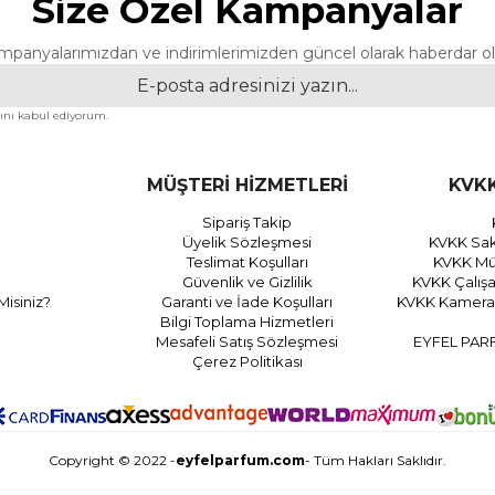
Size Özel Kampanyalar
mpanyalarımızdan ve indirimlerimizden güncel olarak haberdar ol
nı kabul ediyorum.
MÜŞTERİ HİZMETLERİ
KVKK
Sipariş Takip
Üyelik Sözleşmesi
KVKK Sak
Teslimat Koşulları
KVKK Müş
Güvenlik ve Gizlilik
KVKK Çalış
Misiniz?
Garanti ve İade Koşulları
KVKK Kamera 
Bilgi Toplama Hizmetleri
Mesafeli Satış Sözleşmesi
EYFEL PAR
Çerez Politikası
Copyright © 2022 -
eyfelparfum.com
- Tüm Hakları Saklıdır.