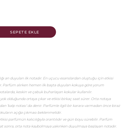
ğı an duyulan ilk notadır. En uçucu esanslardan oluştuğu için etkisi
er. Parfüm alırken hemen ilk başta duyulan kokuya göre yorum
talarda, keskin ve çabuk buharlaşan kokular kullanılır.
 yok olduğunda ortaya çıkar ve etkisi birkaç saat sürer. Orta notaya
an ‘kalp notası’ da denir. Parfümle ilgili bir karara varmadan önce biraz
okuların açığa çıkması beklenmelidir.
etkisi parfümün kalıcılığıyla orantılıdır ve gün boyu sürebilir. Parfüm
saat sonra, orta nota kaybolmaya yakınken duyulmaya başlayan notadır.