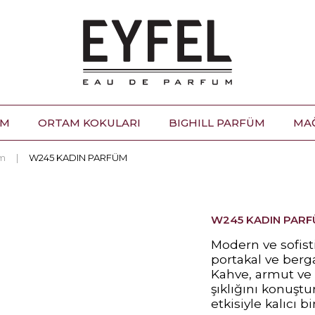
ÜM
ORTAM KOKULARI
BIGHILL PARFÜM
MA
üm
W245 KADIN PARFÜM
W245 KADIN PAR
Modern ve sofist
portakal ve berg
Kahve, armut ve 
şıklığını konuştu
etkisiyle kalıcı bir