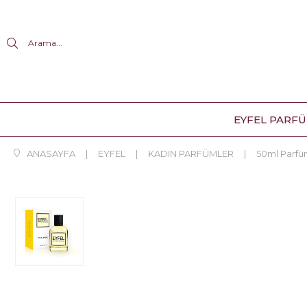
Arama...
EYFEL PARF
ANASAYFA
EYFEL
KADIN PARFÜMLER
50ml Parf