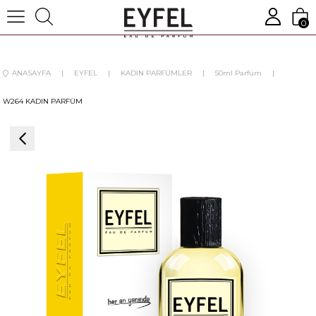
0
ANASAYFA
EYFEL
KADIN PARFÜMLER
50ml Parfüm
W264 KADIN PARFÜM