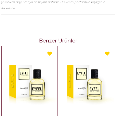
yakınken duyulmaya başlayan notadır. Bu kısım parfümün kişiliğinin
ifadesidir.
Benzer Ürünler