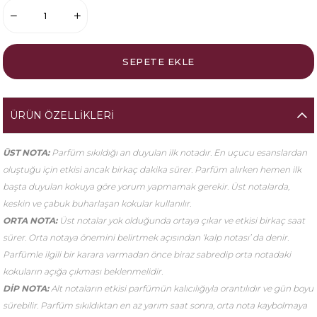
ÜRÜN ÖZELLIKLERI
ÜST NOTA:
Parfüm sıkıldığı an duyulan ilk notadır. En uçucu esanslardan
oluştuğu için etkisi ancak birkaç dakika sürer. Parfüm alırken hemen ilk
başta duyulan kokuya göre yorum yapmamak gerekir. Üst notalarda,
keskin ve çabuk buharlaşan kokular kullanılır.
ORTA NOTA:
Üst notalar yok olduğunda ortaya çıkar ve etkisi birkaç saat
sürer. Orta notaya önemini belirtmek açısından ‘kalp notası’ da denir.
Parfümle ilgili bir karara varmadan önce biraz sabredip orta notadaki
kokuların açığa çıkması beklenmelidir.
DİP NOTA:
Alt notaların etkisi parfümün kalıcılığıyla orantılıdır ve gün boyu
sürebilir. Parfüm sıkıldıktan en az yarım saat sonra, orta nota kaybolmaya