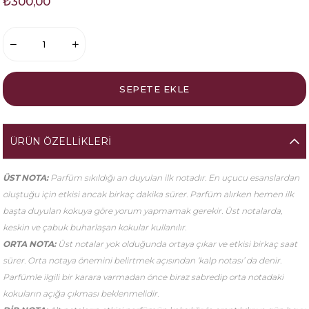
₺300,00
ÜRÜN ÖZELLIKLERI
ÜST NOTA:
Parfüm sıkıldığı an duyulan ilk notadır. En uçucu esanslardan
oluştuğu için etkisi ancak birkaç dakika sürer. Parfüm alırken hemen ilk
başta duyulan kokuya göre yorum yapmamak gerekir. Üst notalarda,
keskin ve çabuk buharlaşan kokular kullanılır.
ORTA NOTA:
Üst notalar yok olduğunda ortaya çıkar ve etkisi birkaç saat
sürer. Orta notaya önemini belirtmek açısından ‘kalp notası’ da denir.
Parfümle ilgili bir karara varmadan önce biraz sabredip orta notadaki
kokuların açığa çıkması beklenmelidir.