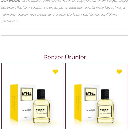
DİP NOTA:
Alt notaların etkisi parfümün kalıcılığıyla orantılıdır ve gün boyu
sürebilir. Parfüm sıkıldıktan en az yarım saat sonra, orta nota kaybolmaya
yakınken duyulmaya başlayan notadır. Bu kısım parfümün kişiliğinin
ifadesidir.
Benzer Ürünler