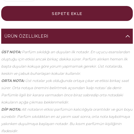
ÜRÜN ÖZELLIKLERI
ÜST NOTA:
Parfüm sıkıldığı an duyulan ilk notadır. En uçucu esanslardan
oluştuğu için etkisi ancak birkaç dakika sürer. Parfüm alırken hemen ilk
başta duyulan kokuya göre yorum yapmamak gerekir. Üst notalarda,
keskin ve çabuk buharlaşan kokular kullanılır.
ORTA NOTA:
Üst notalar yok olduğunda ortaya çıkar ve etkisi birkaç saat
sürer. Orta notaya önemini belirtmek açısından ‘kalp notası’ da denir.
Parfümle ilgili bir karara varmadan önce biraz sabredip orta notadaki
kokuların açığa çıkması beklenmelidir.
DİP NOTA:
Alt notaların etkisi parfümün kalıcılığıyla orantılıdır ve gün boyu
sürebilir. Parfüm sıkıldıktan en az yarım saat sonra, orta nota kaybolmaya
yakınken duyulmaya başlayan notadır. Bu kısım parfümün kişiliğinin
ifadesidir.