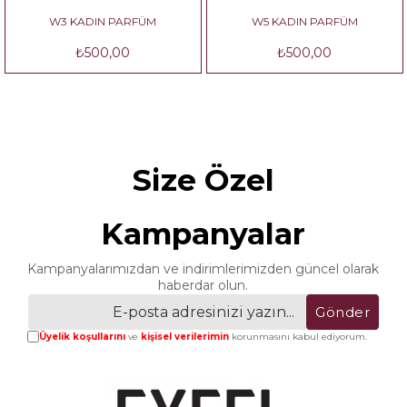
ADIN PARFÜM
W5 KADIN PARFÜM
W6 KA
₺500,00
₺500,00
₺
Size Özel
Kampanyalar
Kampanyalarımızdan ve indirimlerimizden güncel olarak
haberdar olun.
Gönder
Üyelik koşullarını
ve
kişisel verilerimin
korunmasını kabul ediyorum.