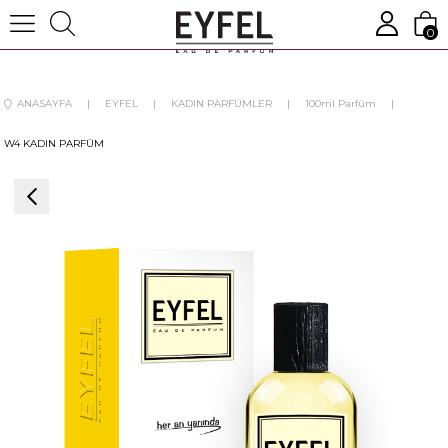
0
ANASAYFA
EYFEL
KADIN PARFÜMLER
100ml Parfüm
W4 KADIN PARFÜM