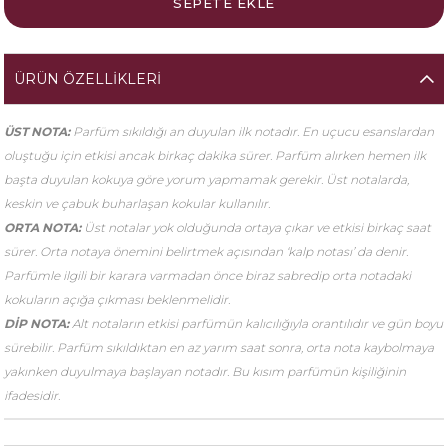
ÜRÜN ÖZELLIKLERI
ÜST NOTA:
Parfüm sıkıldığı an duyulan ilk notadır. En uçucu esanslardan
oluştuğu için etkisi ancak birkaç dakika sürer. Parfüm alırken hemen ilk
başta duyulan kokuya göre yorum yapmamak gerekir. Üst notalarda,
keskin ve çabuk buharlaşan kokular kullanılır.
ORTA NOTA:
Üst notalar yok olduğunda ortaya çıkar ve etkisi birkaç saat
sürer. Orta notaya önemini belirtmek açısından ‘kalp notası’ da denir.
Parfümle ilgili bir karara varmadan önce biraz sabredip orta notadaki
kokuların açığa çıkması beklenmelidir.
DİP NOTA:
Alt notaların etkisi parfümün kalıcılığıyla orantılıdır ve gün boyu
sürebilir. Parfüm sıkıldıktan en az yarım saat sonra, orta nota kaybolmaya
yakınken duyulmaya başlayan notadır. Bu kısım parfümün kişiliğinin
ifadesidir.