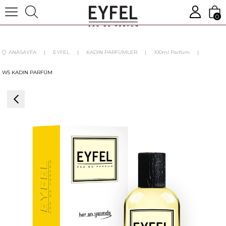
0
ANASAYFA
EYFEL
KADIN PARFÜMLER
100ml Parfüm
W5 KADIN PARFÜM