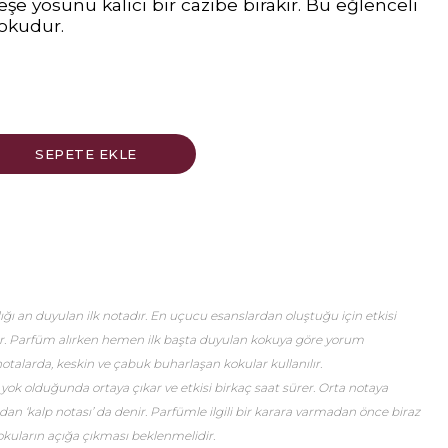
şe yosunu kalıcı bir cazibe bırakır. Bu eğlenceli
okudur.
ğı an duyulan ilk notadır. En uçucu esanslardan oluştuğu için etkisi
er. Parfüm alırken hemen ilk başta duyulan kokuya göre yorum
talarda, keskin ve çabuk buharlaşan kokular kullanılır.
 yok olduğunda ortaya çıkar ve etkisi birkaç saat sürer. Orta notaya
an ‘kalp notası’ da denir. Parfümle ilgili bir karara varmadan önce biraz
okuların açığa çıkması beklenmelidir.