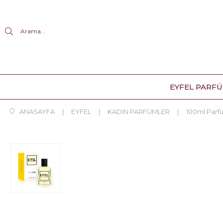
Arama...
EYFEL PARF
ANASAYFA
EYFEL
KADIN PARFÜMLER
100ml Parf