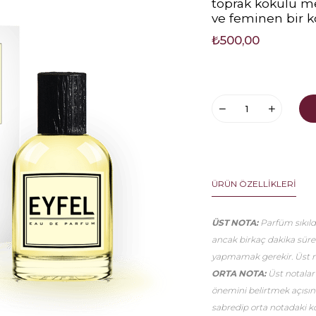
toprak kokulu me
ve feminen bir k
₺500,00
ÜRÜN ÖZELLIKLERI
ÜST NOTA:
Parfüm sıkıldı
ancak birkaç dakika sür
yapmamak gerekir. Üst no
ORTA NOTA:
Üst notalar
önemini belirtmek açısınd
sabredip orta notadaki k