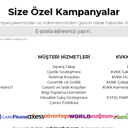
Size Özel Kampanyalar
mpanyalarımızdan ve indirimlerimizden güncel olarak haberdar ol
nı kabul ediyorum.
MÜŞTERİ HİZMETLERİ
KVKK
Sipariş Takip
Üyelik Sözleşmesi
KVKK Sak
Teslimat Koşulları
KVKK Müş
Güvenlik ve Gizlilik
KVKK Çalış
Misiniz?
Garanti ve İade Koşulları
KVKK Kamera 
Bilgi Toplama Hizmetleri
Mesafeli Satış Sözleşmesi
EYFEL PAR
Çerez Politikası