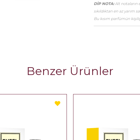
DİP NOTA:
Alt notaların 
sıkıldıktan en az yarım 
Bu kısım parfümün kişiliği
Benzer Ürünler