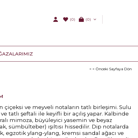
(0)
0
ĞAZALARIMIZ
< < Önceki Sayfaya Dön
ÜM
için çiçeksi ve meyveli notaların tatlı birleşimi. Sulu
e tatlı şeftali ile keyifli bir açılış yapar. Kalbinde
dralı mimoza, büyüleyici yasemin ve beyaz
k, sümbülteber) ışıltısı hissedilir. Dip notalarda
, egzotik ylang-ylang, kremsi sandal ağacı ve