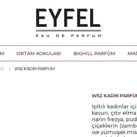
ÜM
ORTAM KOKULARI
BIGHILL PARFÜM
MA
üm
W52 KADIN PARFÜM
W52 KADIN PARF
Işıltılı kadınlar 
kavun, çıtır elma v
narin frezya, pu
çiçeklerin (zamba
ise yumuşak misk