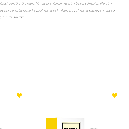
etkisi parfümün kalıcılığıyla orantılıdır ve gün boyu sürebilir. Parfüm
saat sonra, orta nota kaybolmaya yakınken duyulmaya başlayan notadır.
nin ifadesidir.