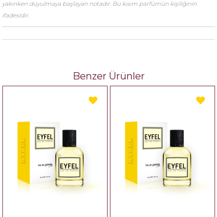
yakınken duyulmaya başlayan notadır. Bu kısım parfümün kişiliğinin
ifadesidir.
Benzer Ürünler