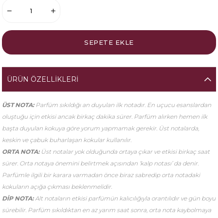
ÜRÜN ÖZELLIKLERI
ÜST NOTA:
Parfüm sıkıldığı an duyulan ilk notadır. En uçucu esanslardan
oluştuğu için etkisi ancak birkaç dakika sürer. Parfüm alırken hemen ilk
başta duyulan kokuya göre yorum yapmamak gerekir. Üst notalarda,
keskin ve çabuk buharlaşan kokular kullanılır.
ORTA NOTA:
Üst notalar yok olduğunda ortaya çıkar ve etkisi birkaç saat
sürer. Orta notaya önemini belirtmek açısından ‘kalp notası’ da denir.
Parfümle ilgili bir karara varmadan önce biraz sabredip orta notadaki
kokuların açığa çıkması beklenmelidir.
DİP NOTA:
Alt notaların etkisi parfümün kalıcılığıyla orantılıdır ve gün boyu
sürebilir. Parfüm sıkıldıktan en az yarım saat sonra, orta nota kaybolmaya