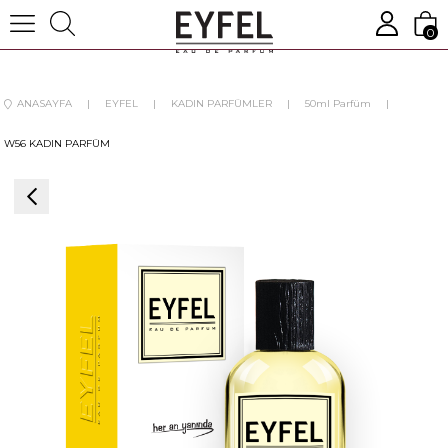
0
ANASAYFA
EYFEL
KADIN PARFÜMLER
50ml Parfüm
W56 KADIN PARFÜM