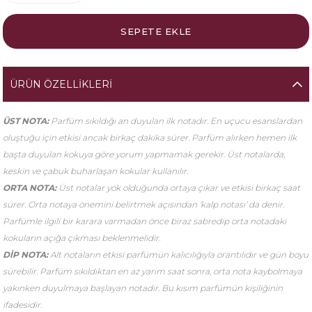
ÜRÜN ÖZELLIKLERI
ÜST NOTA:
Parfüm sıkıldığı an duyulan ilk notadır. En uçucu esanslardan
oluştuğu için etkisi ancak birkaç dakika sürer. Parfüm alırken hemen ilk
başta duyulan kokuya göre yorum yapmamak gerekir. Üst notalarda,
keskin ve çabuk buharlaşan kokular kullanılır.
ORTA NOTA:
Üst notalar yok olduğunda ortaya çıkar ve etkisi birkaç saat
sürer. Orta notaya önemini belirtmek açısından ‘kalp notası’ da denir.
Parfümle ilgili bir karara varmadan önce biraz sabredip orta notadaki
kokuların açığa çıkması beklenmelidir.
DİP NOTA:
Alt notaların etkisi parfümün kalıcılığıyla orantılıdır ve gün boyu
sürebilir. Parfüm sıkıldıktan en az yarım saat sonra, orta nota kaybolmaya
yakınken duyulmaya başlayan notadır. Bu kısım parfümün kişiliğinin
ifadesidir.