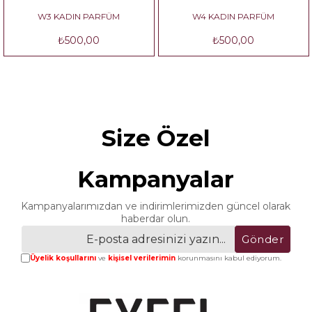
W3 KADIN PARFÜM
W4 KADIN PARFÜM
₺500,00
₺500,00
Size Özel
Kampanyalar
Kampanyalarımızdan ve indirimlerimizden güncel olarak
haberdar olun.
Gönder
Üyelik koşullarını
ve
kişisel verilerimin
korunmasını kabul ediyorum.