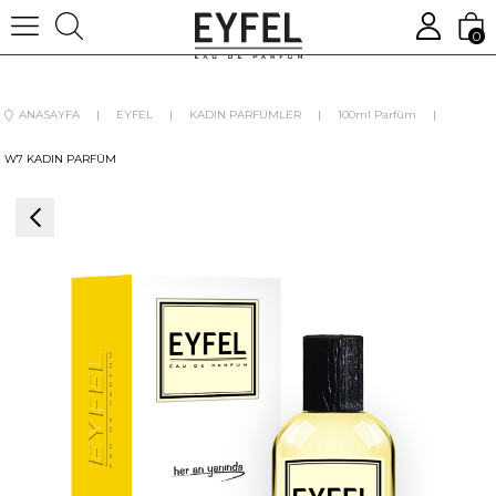
0
ANASAYFA
EYFEL
KADIN PARFÜMLER
100ml Parfüm
W7 KADIN PARFÜM