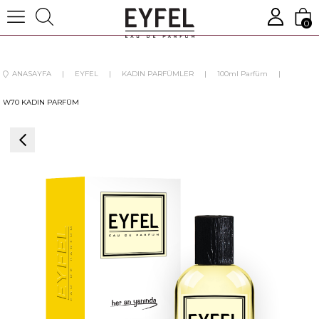
0
ANASAYFA
EYFEL
KADIN PARFÜMLER
100ml Parfüm
W70 KADIN PARFÜM