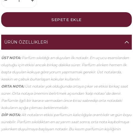
ÜRÜN ÖZELLIKLERI
ÜST NOTA:
Parfüm sıkıldığı an duyulan ilk notadır. En uçucu esanslardan
oluştuğu için etkisi ancak birkaç dakika sürer. Parfüm alırken hemen ilk
başta duyulan kokuya göre yorum yapmamak gerekir. Üst notalarda,
keskin ve çabuk buharlaşan kokular kullanılır.
ORTA NOTA:
Üst notalar yok olduğunda ortaya çıkar ve etkisi birkaç saat
sürer. Orta notaya önemini belirtmek açısından ‘kalp notası’ da denir.
Parfümle ilgili bir karara varmadan önce biraz sabredip orta notadaki
kokuların açığa çıkması beklenmelidir.
DİP NOTA:
Alt notaların etkisi parfümün kalıcılığıyla orantılıdır ve gün boyu
sürebilir. Parfüm sıkıldıktan en az yarım saat sonra, orta nota kaybolmaya
yakınken duyulmaya başlayan notadır. Bu kısım parfümün kişiliğinin