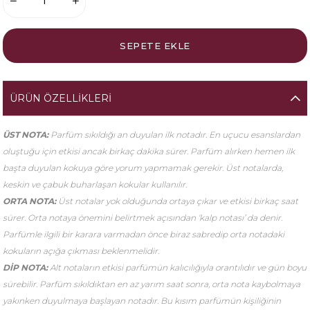
ÜRÜN ÖZELLIKLERI
ÜST NOTA:
Parfüm sıkıldığı an duyulan ilk notadır. En uçucu esanslardan
oluştuğu için etkisi ancak birkaç dakika sürer. Parfüm alırken hemen ilk
başta duyulan kokuya göre yorum yapmamak gerekir. Üst notalarda,
keskin ve çabuk buharlaşan kokular kullanılır.
ORTA NOTA:
Üst notalar yok olduğunda ortaya çıkar ve etkisi birkaç saat
sürer. Orta notaya önemini belirtmek açısından ‘kalp notası’ da denir.
Parfümle ilgili bir karara varmadan önce biraz sabredip orta notadaki
kokuların açığa çıkması beklenmelidir.
DİP NOTA:
Alt notaların etkisi parfümün kalıcılığıyla orantılıdır ve gün boyu
sürebilir. Parfüm sıkıldıktan en az yarım saat sonra, orta nota kaybolmaya
yakınken duyulmaya başlayan notadır. Bu kısım parfümün kişiliğinin