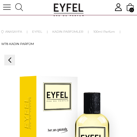
0
ANASAYFA
EYFEL
KADIN PARFÜMLER
100ml Parfüm
W78 KADIN PARFÜM