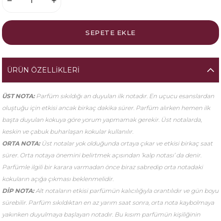
ÜRÜN ÖZELLIKLERI
ÜST NOTA:
Parfüm sıkıldığı an duyulan ilk notadır. En uçucu esanslardan
oluştuğu için etkisi ancak birkaç dakika sürer. Parfüm alırken hemen ilk
başta duyulan kokuya göre yorum yapmamak gerekir. Üst notalarda,
keskin ve çabuk buharlaşan kokular kullanılır.
ORTA NOTA:
Üst notalar yok olduğunda ortaya çıkar ve etkisi birkaç saat
sürer. Orta notaya önemini belirtmek açısından ‘kalp notası’ da denir.
Parfümle ilgili bir karara varmadan önce biraz sabredip orta notadaki
kokuların açığa çıkması beklenmelidir.
DİP NOTA:
Alt notaların etkisi parfümün kalıcılığıyla orantılıdır ve gün boyu
sürebilir. Parfüm sıkıldıktan en az yarım saat sonra, orta nota kaybolmaya
yakınken duyulmaya başlayan notadır. Bu kısım parfümün kişiliğinin