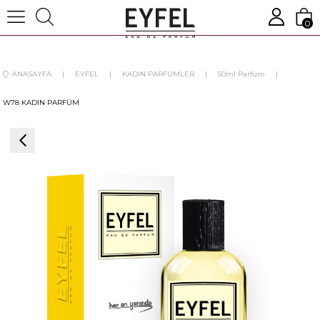
0
ANASAYFA
EYFEL
KADIN PARFÜMLER
50ml Parfüm
W78 KADIN PARFÜM