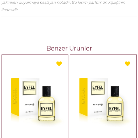
yakınken duyulmaya başlayan notadır. Bu kısım parfümün kişiliğinin
ifadesidir.
Benzer Ürünler