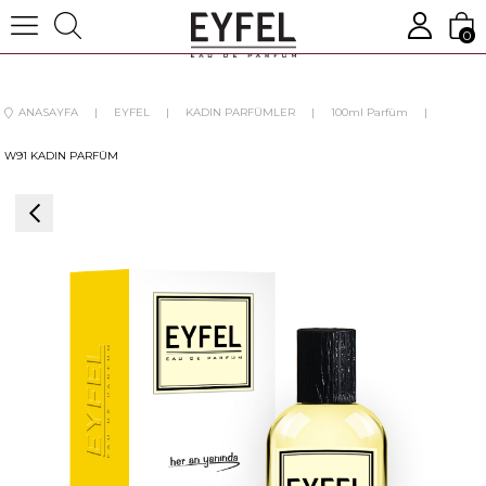
0
ANASAYFA
EYFEL
KADIN PARFÜMLER
100ml Parfüm
W91 KADIN PARFÜM