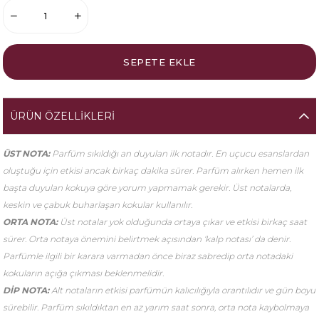
ÜRÜN ÖZELLIKLERI
ÜST NOTA:
Parfüm sıkıldığı an duyulan ilk notadır. En uçucu esanslardan
oluştuğu için etkisi ancak birkaç dakika sürer. Parfüm alırken hemen ilk
başta duyulan kokuya göre yorum yapmamak gerekir. Üst notalarda,
keskin ve çabuk buharlaşan kokular kullanılır.
ORTA NOTA:
Üst notalar yok olduğunda ortaya çıkar ve etkisi birkaç saat
sürer. Orta notaya önemini belirtmek açısından ‘kalp notası’ da denir.
Parfümle ilgili bir karara varmadan önce biraz sabredip orta notadaki
kokuların açığa çıkması beklenmelidir.
DİP NOTA:
Alt notaların etkisi parfümün kalıcılığıyla orantılıdır ve gün boyu
sürebilir. Parfüm sıkıldıktan en az yarım saat sonra, orta nota kaybolmaya