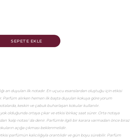
ğı an duyulan ilk notadır. En uçucu esanslardan oluştuğu için etkisi
er. Parfüm alırken hemen ilk başta duyulan kokuya göre yorum
talarda, keskin ve çabuk buharlaşan kokular kullanılır.
 yok olduğunda ortaya çıkar ve etkisi birkaç saat sürer. Orta notaya
an ‘kalp notası’ da denir. Parfümle ilgili bir karara varmadan önce biraz
okuların açığa çıkması beklenmelidir.
etkisi parfümün kalıcılığıyla orantılıdır ve gün boyu sürebilir. Parfüm