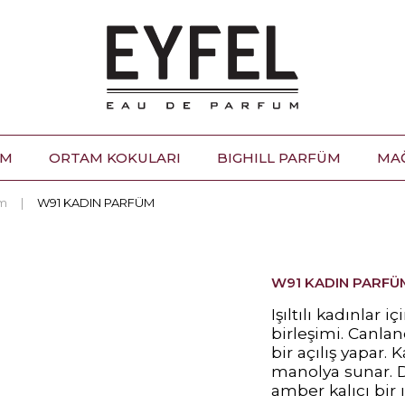
ÜM
ORTAM KOKULARI
BIGHILL PARFÜM
MA
üm
W91 KADIN PARFÜM
W91 KADIN PARFÜ
Işıltılı kadınlar 
birleşimi. Canland
bir açılış yapar. 
manolya sunar. 
amber kalıcı bir 