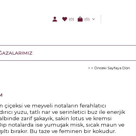
(0)
0
ĞAZALARIMIZ
< < Önceki Sayfaya Dön
M
için çiçeksi ve meyveli notaların ferahlatıcı
ırıcı yuzu, tatlı nar ve serinletici buz ile enerjik
Kalbinde zarif şakayık, sakin lotus ve kremsi
Dip notalarda ise yumuşak misk, sıcak maun ve
ışıltı bırakır. Bu taze ve feminen bir kokudur.