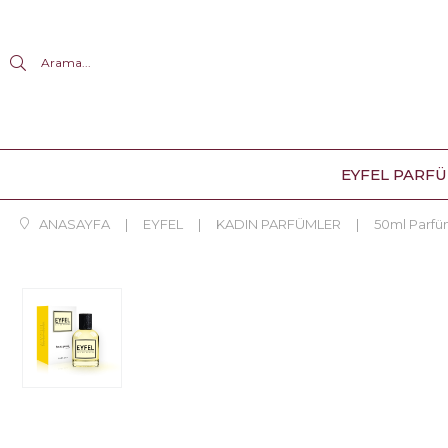
Arama...
EYFEL PARF
ANASAYFA
EYFEL
KADIN PARFÜMLER
50ml Parf