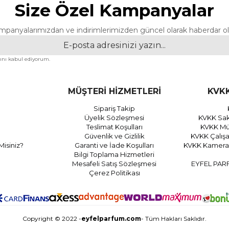
Size Özel Kampanyalar
mpanyalarımızdan ve indirimlerimizden güncel olarak haberdar ol
nı kabul ediyorum.
MÜŞTERİ HİZMETLERİ
KVKK
Sipariş Takip
Üyelik Sözleşmesi
KVKK Sak
Teslimat Koşulları
KVKK Müş
Güvenlik ve Gizlilik
KVKK Çalış
Misiniz?
Garanti ve İade Koşulları
KVKK Kamera 
Bilgi Toplama Hizmetleri
Mesafeli Satış Sözleşmesi
EYFEL PAR
Çerez Politikası
Copyright © 2022 -
eyfelparfum.com
- Tüm Hakları Saklıdır.