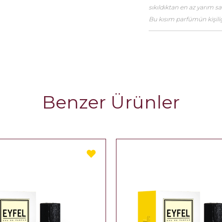
sıkıldıktan en az yarım 
Bu kısım parfümün kişiliği
Benzer Ürünler