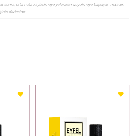
saat sonra, orta nota kaybolmaya yakınken duyulmaya başlayan notadır.
nin ifadesidir.