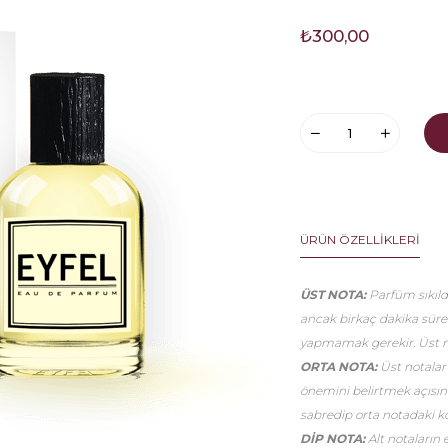
₺300,00
ÜRÜN ÖZELLIKLERI
ÜST NOTA:
Parfüm sıkıldı
ancak birkaç dakika sür
yapmamak gerekir. Üst no
ORTA NOTA:
Üst notalar
önemini belirtmek açısınd
sabredip orta notadaki k
DİP NOTA:
Alt notaların 