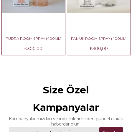
RA ROOM SPRAY (400ML)
PAMUK ROOM SPRAY (400ML)
OKYAN
₺300,00
₺300,00
Size Özel
Kampanyalar
Kampanyalarımızdan ve indirimlerimizden güncel olarak
haberdar olun.