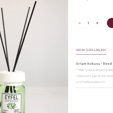
ÜRÜN ÖZELLIKLERI
Ortam Kokusu - Reed 
·
Fiber çubuk ile geniş da
·
Dekoratif şişe ile her o
·
2-6 hafta kullanım