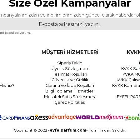
Size Özel Kampanyalar
mpanyalarımızdan ve indirimlerimizden güncel olarak haberdar ol
nı kabul ediyorum.
MÜŞTERİ HİZMETLERİ
KVKK
Sipariş Takip
Üyelik Sözleşmesi
KVKK Sak
Teslimat Koşulları
KVKK Müş
Güvenlik ve Gizlilik
KVKK Çalış
Misiniz?
Garanti ve İade Koşulları
KVKK Kamera 
Bilgi Toplama Hizmetleri
Mesafeli Satış Sözleşmesi
EYFEL PAR
Çerez Politikası
Copyright © 2022 -
eyfelparfum.com
- Tüm Hakları Saklıdır.