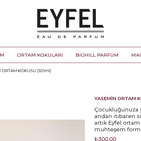
ÜM
ORTAM KOKULARI
BIGHILL PARFÜM
MA
 ORTAM KOKUSU (120ml)
YASEMİN ORTAM K
Çocukluğunuza yo
andan itibaren s
artık Eyfel ortam 
muhteşem formül
₺300,00