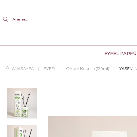
Arama...
EYFEL PARF
ANASAYFA
EYFEL
Ortam Kokusu (120ml)
YASEMİN