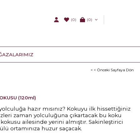
(0)
0
ĞAZALARIMIZ
< < Önceki Sayfaya Dön
OKUSU (120ml)
lculuğa hazır mısınız? Kokuyu ilk hissettiğiniz
izleri zaman yolculuğuna çıkartacak bu koku
kokusu ailesinde yerini almıştır. Sakinleştirici
ü ortamınıza huzur saçacak.